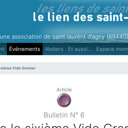
une association de saint laurent d’agny (69440
nt
Événements
Ateliers
Et aussi...
Espace mem
sixième Vide Grenier
Article
Bulletin N° 6