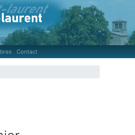
)
bres
Contact