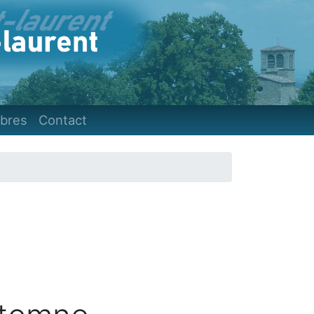
)
bres
Contact