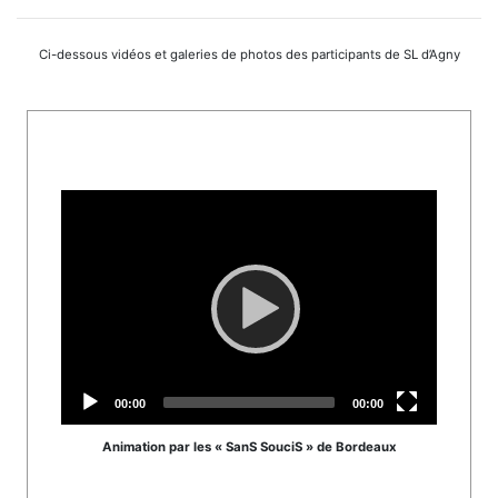
Ci-dessous vidéos et galeries de photos des participants de SL d’Agny
Video
Player
Current
Total
00:00
00:00
time
duration
Animation par les « SanS SouciS » de Bordeaux