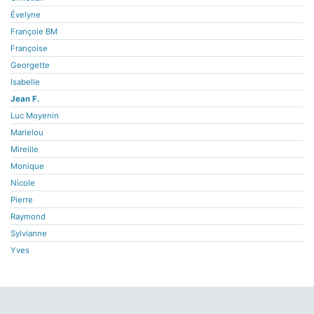
Évelyne
Françoie BM
Françoise
Georgette
Isabelle
Jean F.
Luc Moyenin
Marielou
Mireille
Monique
Nicole
Pierre
Raymond
Sylvianne
Yves