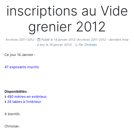
inscriptions au Vide
grenier 2012
Archives 2011-2012 –
Publié le 14 janvier 2012
(Archives 2011-2012 – dernière mise
à jour le 16 janvier 2012)
Par
Christian
Ce jour 14 Janvier :
47 exposants inscrits
Disponibilités
:
480 mètres en extérieur,
26 tables à l’intérieur
.
A bientôt.
Christian.