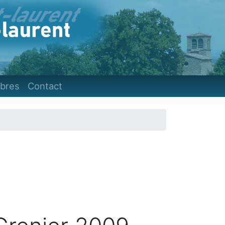
)
bres
Contact