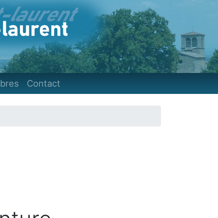
)
bres
Contact