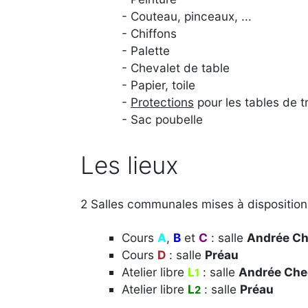
- Couteau, pinceaux, ...
- Chiffons
- Palette
- Chevalet de table
- Papier, toile
-
Protections
pour les tables de tr
- Sac poubelle
Les lieux
2 Salles communales mises à disposition 
Cours
A
,
B
et
C
: salle
Andrée Ch
Cours
D
: salle
Préau
Atelier libre
L
: salle
Andrée Che
1
Atelier libre
L
: salle
Préau
2