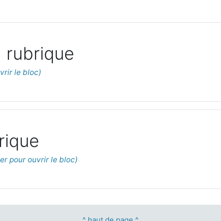
 rubrique
rique
^ haut de page ^