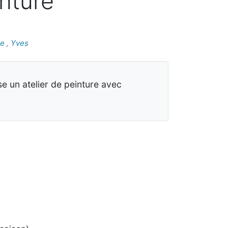
inture
le
,
Yves
se un atelier de peinture avec