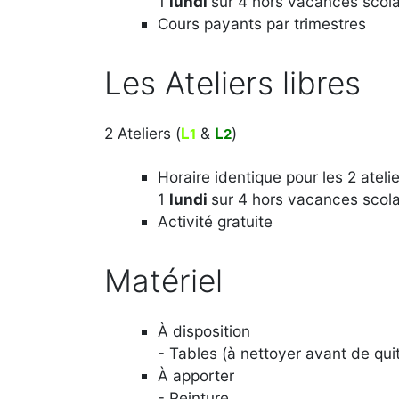
1
lundi
sur 4 hors vacances scol
Cours payants par trimestres
Les Ateliers libres
2 Ateliers (
L
&
L
)
1
2
Horaire identique pour les 2 atelie
1
lundi
sur 4 hors vacances scol
Activité gratuite
Matériel
À disposition
- Tables (à nettoyer avant de quitt
À apporter
- Peinture