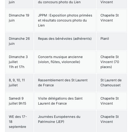
juin
du concours photo du Lien
Vincent
Dimanche 19
JPPM : Exposition photos primées
Chapelle St
juin
et résultats concours photo du
Vincent
Lien
Dimanche 26
Repas des bénévoles (adhérents)
Planil
juin
Dimanche 3
Concerts musique ancienne
Chapelle St
juillet
(violon, flûtes, violoncelle)
Vincent (70
11h et 17h
places)
8, 9, 10, 11
Rassemblement des St Laurent
St Laurent de
juillet
de France
Chamousset
Samedi 9
Visite délégations des Saint
Chapelle St
juillet 9h15
Laurent de France
Vincent
WE des 17-
Journées Européennes du
Chapelle St
18
Patrimoine (JEP)
Vincent
septembre