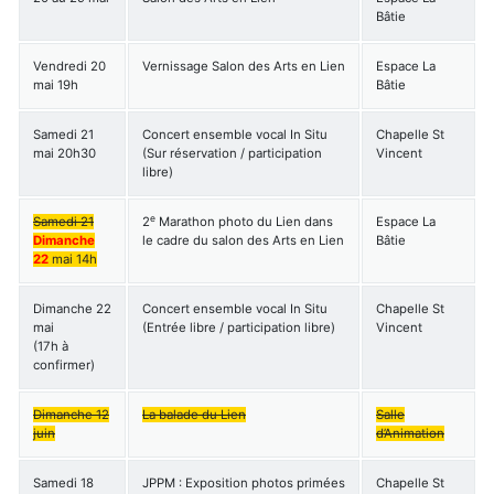
Bâtie
Vendredi 20
Vernissage Salon des Arts en Lien
Espace La
mai 19h
Bâtie
Samedi 21
Concert ensemble vocal In Situ
Chapelle St
mai 20h30
(Sur réservation / participation
Vincent
libre)
e
Samedi 21
2
Marathon photo du Lien dans
Espace La
Dimanche
le cadre du salon des Arts en Lien
Bâtie
22
mai 14h
Dimanche 22
Concert ensemble vocal In Situ
Chapelle St
mai
(Entrée libre / participation libre)
Vincent
(17h à
confirmer)
Dimanche 12
La balade du Lien
Salle
juin
d’Animation
Samedi 18
JPPM : Exposition photos primées
Chapelle St