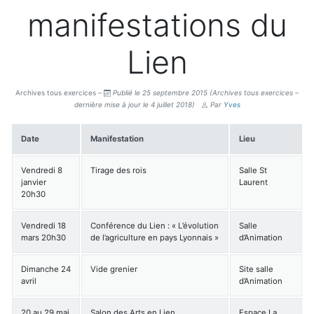
manifestations du
Lien
Archives tous exercices –
Publié le 25 septembre 2015
(Archives tous exercices –
dernière mise à jour le 4 juillet 2018)
Par
Yves
Date
Manifestation
Lieu
Vendredi 8
Tirage des rois
Salle St
janvier
Laurent
20h30
Vendredi 18
Conférence du Lien : « L’évolution
Salle
mars 20h30
de l’agriculture en pays Lyonnais »
d’Animation
Dimanche 24
Vide grenier
Site salle
avril
d’Animation
20 au 29 mai
Salon des Arts en Lien
Espace La