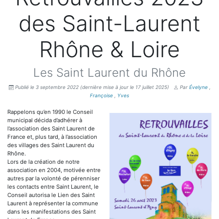
des Saint-Laurent
Rhône & Loire
Les Saint Laurent du Rhône
Publié le 3 septembre 2022
(dernière mise à jour le 17 juillet 2025)
Par
Évelyne
,
Françoise
,
Yves
Rappelons qu’en 1990 le Conseil
municipal décida d’adhérer à
l’association des Saint Laurent de
France et, plus tard, à l’association
des villages des Saint Laurent du
Rhône.
Lors de la création de notre
association en 2004, motivée entre
autres par la volonté de pérenniser
les contacts entre Saint Laurent, le
Conseil autorisa le Lien des Saint
Laurent à représenter la commune
dans les manifestations des Saint