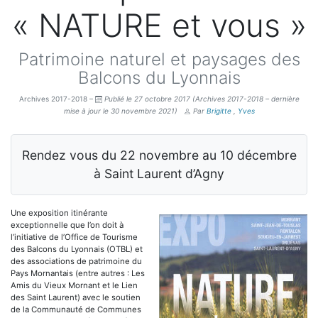
« NATURE et vous »
Patrimoine naturel et paysages des
Balcons du Lyonnais
Archives 2017-2018 –
Publié le 27 octobre 2017
(Archives 2017-2018 – dernière
mise à jour le 30 novembre 2021)
Par
Brigitte
,
Yves
Rendez vous du 22 novembre au 10 décembre
à Saint Laurent d’Agny
Une exposition itinérante
exceptionnelle que l’on doit à
l’initiative de l’Office de Tourisme
des Balcons du Lyonnais (OTBL) et
des associations de patrimoine du
Pays Mornantais (entre autres : Les
Amis du Vieux Mornant et le Lien
des Saint Laurent) avec le soutien
de la Communauté de Communes